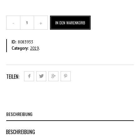
€
IN DEN WARENKORB
1,70
Ganzer
Bogen
ID:
8083933
–
Category:
2019
.
Gestempelt
Menge
TEILEN:
BESCHREIBUNG
BESCHREIBUNG