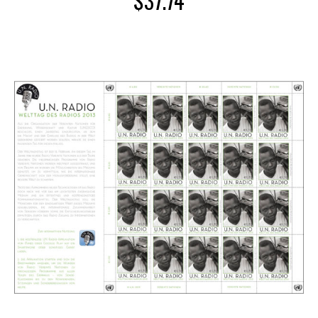
$
37.74