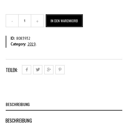
€
IN DEN WARENKORB
0,70
Ganzer
Bogen
ID:
8083932
–
Category:
2019
.
Gestempelt
Menge
TEILEN:
BESCHREIBUNG
BESCHREIBUNG