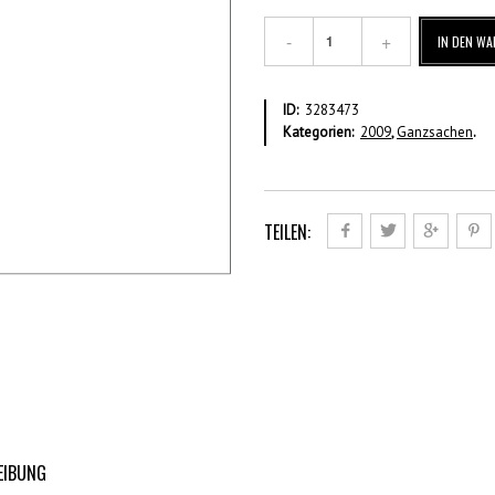
Blankoumschlag
IN DEN W
klein
(2009)
–
ID:
3283473
Dauerserie
Kategorien:
2009
,
Ganzsachen
.
Menge
TEILEN:
EIBUNG