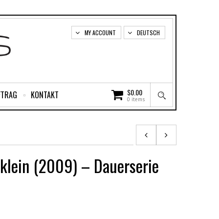
MY ACCOUNT
DEUTSCH
$
0.00
FTRAG
KONTAKT
0 items
klein (2009) – Dauerserie