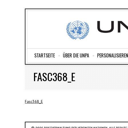
STARTSEITE
ÜBER DIE UNPA
PERSONALISIEREN
FASC368_E
Fasc368_E