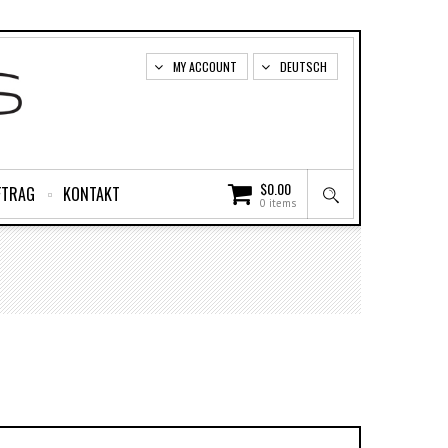
MY ACCOUNT
DEUTSCH
$
0.00
FTRAG
KONTAKT
0 items