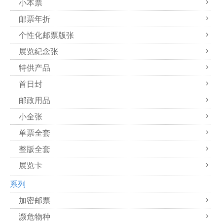
小本票
邮票年折
个性化邮票版张
展览紀念张
特供产品
首日封
邮政用品
小全张
单票全套
整版全套
展览卡
系列
加密邮票
濒危物种