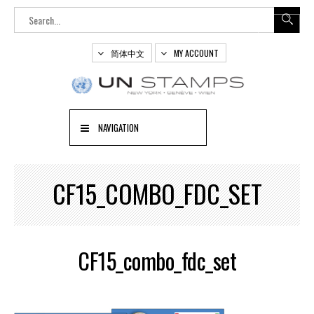
简体中文
MY ACCOUNT
NAVIGATION
CF15_COMBO_FDC_SET
CF15_combo_fdc_set