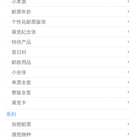
小本票
邮票年折
个性化邮票版张
展览紀念张
特供产品
首日封
邮政用品
小全张
单票全套
整版全套
展览卡
系列
加密邮票
濒危物种