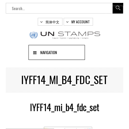
简体中文
MY ACCOUNT
NAVIGATION
IYFF14_MI_B4_FDC_SET
IYFF14_mi_b4_fdc_set