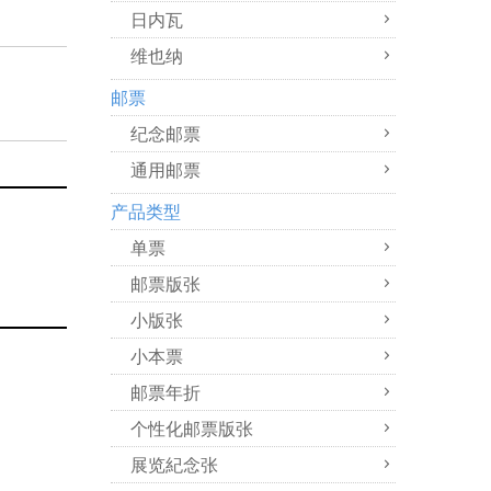
日内瓦
维也纳
邮票
纪念邮票
通用邮票
产品类型
单票
邮票版张
小版张
小本票
邮票年折
个性化邮票版张
展览紀念张