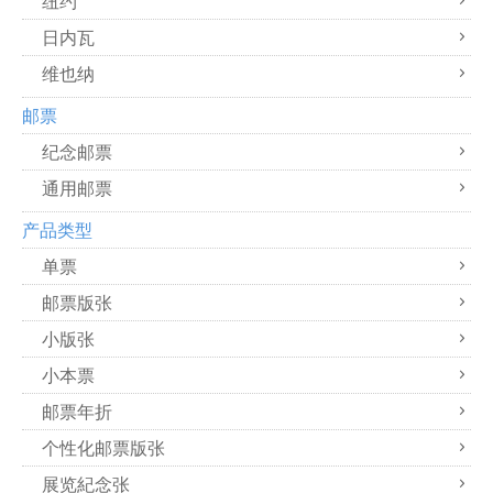
日内瓦
维也纳
邮票
纪念邮票
通用邮票
产品类型
单票
邮票版张
小版张
小本票
邮票年折
个性化邮票版张
展览紀念张