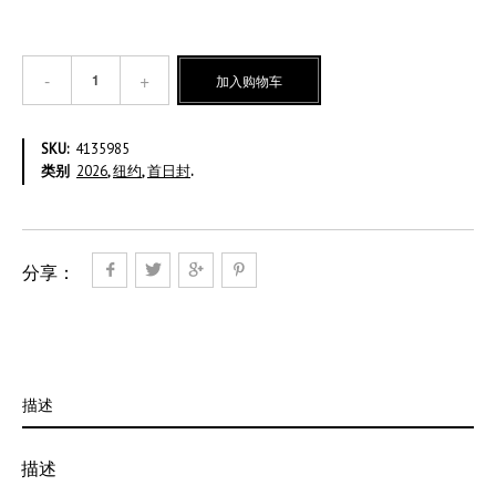
联
加入购物车
合
国
艺
SKU:
4135985
术
类别
2026
,
纽约
,
首日封
.
收
藏
品
-
单
分享：
票
首
日
封
纽
约
描述
版
数
量
描述