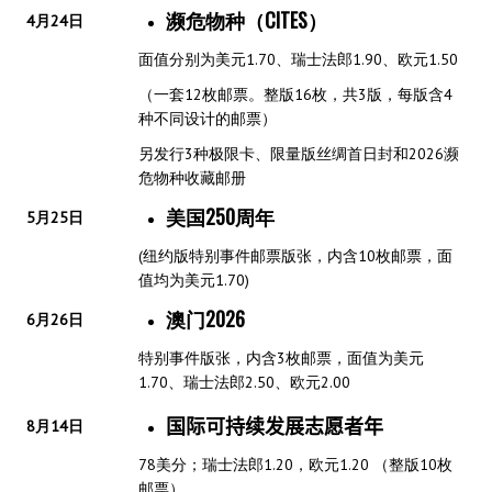
濒危物种（
CITES
）
4月24日
面值分别为美元1.70、瑞士法郎1.90、欧元1.50
（一套12枚邮票。整版16枚，共3版，每版含4
种不同设计的邮票）
另发行3种极限卡、限量版丝绸首日封和2026濒
危物种收藏邮册
美国250周年
5月25日
(纽约版特别事件邮票版张，内含10枚邮票，面
值均为美元1.70)
澳门2026
6月26日
特别事件版张，内含3枚邮票，面值为美元
1.70、瑞士法郎2.50、欧元2.00
国际可持续发展志愿者年
8月14日
78美分；瑞士法郎1.20，欧元1.20 （整版10枚
邮票）