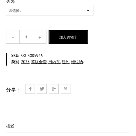
状况
反
加入购物车
核
-
整
SKU:
SKU3085946
版
类别
2025
,
整版全套
,
日内瓦
,
纽约
,
维也纳
.
全
套
数
量
分享：
描述