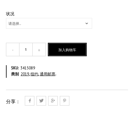
状况
圣
加入购物车
雄
甘
地
SKU:
3415089
纽
类别
2019
,
纽约
,
通用邮票
.
约
版
普
票-
美
分享：
元
2.75
数
量