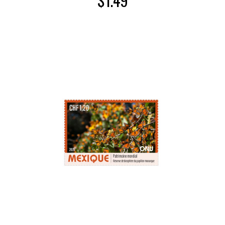
$
1.49