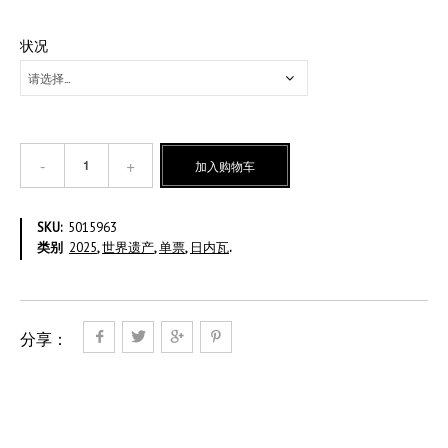
状况
2025
加入购物车
世
界
遗
SKU:
5015963
产-
类别
2025
,
世界遗产
,
单票
,
日内瓦
.
墨
西
哥-
瑞
士
分享：
法
郎
1.20
数
量