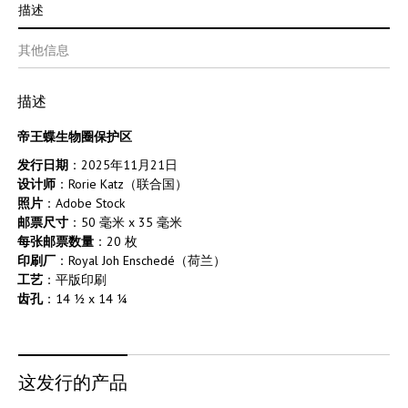
描述
其他信息
描述
帝王蝶生物圈保护区
发
行日期
：2025年11月21日
设计师
：Rorie Katz（联合国）
照片
：Adobe Stock
邮
票尺寸
：50 毫米 x 35 毫米
每
张邮
票数量
：20 枚
印刷厂
：Royal Joh Enschedé（荷兰）
工
艺
：平版印刷
齿
孔
：14 ½ x 14 ¼
这发行的产品