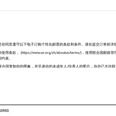
是你同意遵守以下电子订购个性化邮票的条款和条件。请在提交订单前详
(https://www.un.org/zh/aboutun/terms/)，使
和约束。
联合国复制你的图象，并呈递你的未成年人/扶养人的图片，你亦已允许
局寄给你个性化邮票那天起开始计算，以便你想使用相同的图像重新订购
) 和UNPA-Europe@unvienna.org(欧洲)。邮政管理局将不会出售，
于个人头部和动物或宠物摄影图像。如图像带上有字和文字，只要是中性
，复制，复印，展出和分发，并允许联合国邮政管理局使用，复制，复印
目的。你必须确保每个图像的合法权利，无论是在有关当局的版权所有制
以上提到的法律权利。如果你无法提供所要求的证明，联合国邮政管理局
SERVED.
，所提交的图像是不可接受，不雅，不当或具攻击性，无论出于何种原因