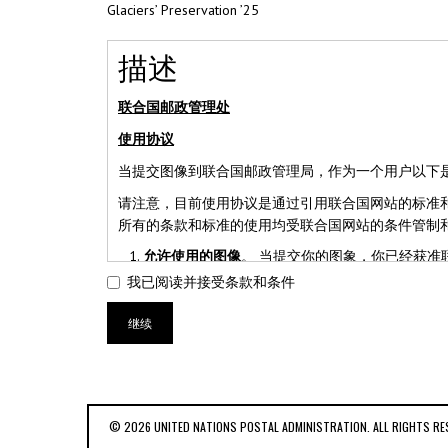
Glaciers’ Preservation ’25
描述
联合国邮政管理处
使用协议
当提交图像到联合国邮政管理局，作为一个用户以下
请注意，目前使用协议是通过引用联合国网站的标准和使用条款， 
所有的条款和标准的使用均受联合国网站的条件管制
允许
使用的
图
像
。 当提交你的图象，你已经获准
的图像和文件规格，为期90天，从联合国邮政管
我已阅读并接受条款和条件
子邮件至unpanyinquiries@un.org(纽约
到关于联合国邮政管理局的产品和服务信息。
继续
提交的图像
。联合国邮政管理局只接受图像仅限
意一张图片不能含超过多三个头像。
用户的担保。
你声明并保证你有合法权利以使用
用作为订购联合国个性化邮票（“提交图片”）的
合国邮政管理局有权要求你提供书面证明，拥有
© 2026 UNITED NATIONS POSTAL ADMINISTRATION. ALL RIGHTS RE
订单。当联合国邮政管理局根据自己的判断认为