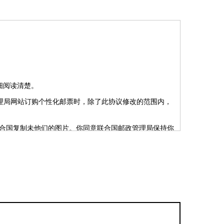
细阅读清楚。
用联合国邮政管理局网站订购个性化邮票时，除了此协议修改的范围内，
联合国复制未他们的图片。你同意联合国邮政管理局保持你
个性化邮票。如果你想重订购个性化邮票产品，请发送电
出租或以其他方式对外提供你的个人信息。如果你已表示你同意，你只会收
的性质，无害的和不含有宣传导向，会被考虑接受。请注
，展出和印制你传到联合国邮政管理局网站的每张图片以
形式或者著作权人的许可，包括未成年人的法定监护人。联
可以作主，在其自行决定下，不使用提交图像提交及履行
，联合国邮政管理局也保留其权利不印制你的个性化邮