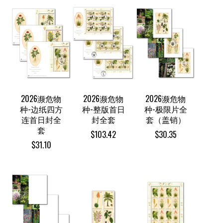
2026濒危物
2026濒危物
2026濒危物
种-边纸四方
种-整版首日
种-极限片全
连首日封全
封全套
套（盖销）
套
$
103.42
$
30.35
$
31.10