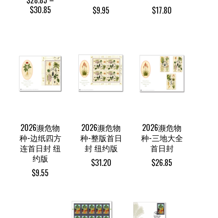
$
28.85
–
Price
$
30.85
$
9.95
$
17.80
range:
$28.85
through
$30.85
2026濒危物
2026濒危物
2026濒危物
种-边纸四方
种-整版首日
种-三地大全
连首日封 纽
封 纽约版
首日封
约版
$
31.20
$
26.85
$
9.55