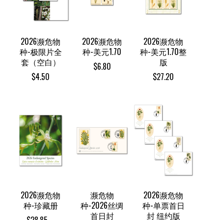
2026濒危物
2026濒危物
2026濒危物
种-极限片全
种-美元1.70
种-美元1.70整
套（空白）
版
$
6.80
$
4.50
$
27.20
2026濒危物
濒危物
2026濒危物
种-珍藏册
种-2026丝绸
种-单票首日
首日封
封 纽约版