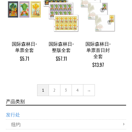
国际森林日-
国际森林日-
国际森林日-
单票全套
整版全套
单票首日封
全套
$
5.71
$
57.11
$
13.97
1
2
3
4
→
产品类别
发行处
纽约