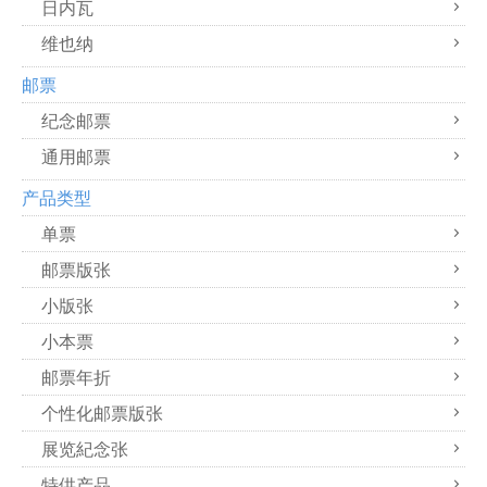
日内瓦
维也纳
邮票
纪念邮票
通用邮票
产品类型
单票
邮票版张
小版张
小本票
邮票年折
个性化邮票版张
展览紀念张
特供产品