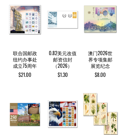
联合国邮政
0.82美元改值
澳门2026世
纽约办事处
邮资信封
界专项集邮
成立75周年
（2026）
展览纪念
$
21.00
$
1.30
$
8.00