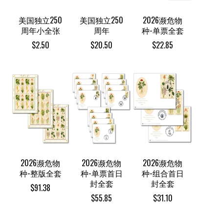
美国独立250
美国独立250
2026濒危物
周年小全张
周年
种-单票全套
$
2.50
$
20.50
$
22.85
2026濒危物
2026濒危物
2026濒危物
种-整版全套
种-单票首日
种-组合首日
封全套
封全套
$
91.38
$
55.85
$
31.10