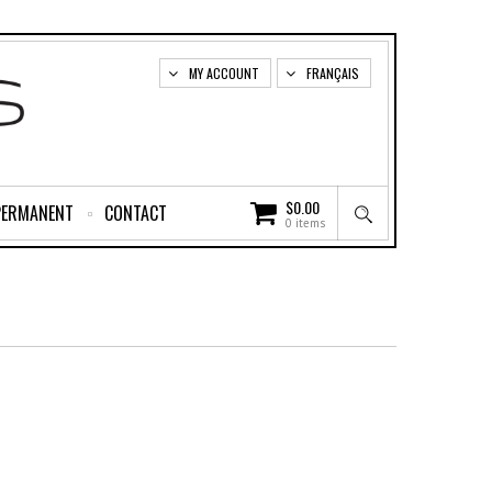
MY ACCOUNT
FRANÇAIS
$
0.00
PERMANENT
CONTACT
0 items