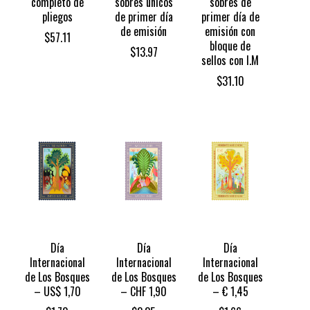
completo de
sobres únicos
sobres de
pliegos
de primer día
primer día de
de emisión
emisión con
$
57.11
bloque de
$
13.97
sellos con I.M
$
31.10
Día
Día
Día
Internacional
Internacional
Internacional
de Los Bosques
de Los Bosques
de Los Bosques
– US$ 1,70
– CHF 1,90
– € 1,45