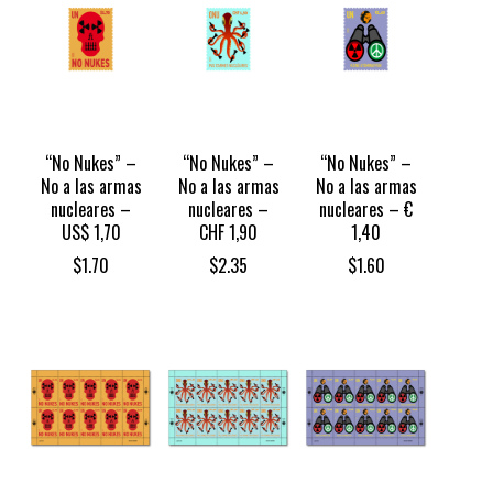
“No Nukes” –
“No Nukes” –
“No Nukes” –
No a las armas
No a las armas
No a las armas
nucleares –
nucleares –
nucleares – €
US$ 1,70
CHF 1,90
1,40
$
1.70
$
2.35
$
1.60