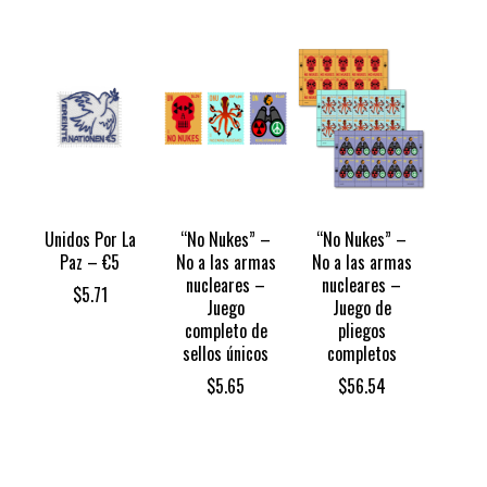
Unidos Por La
“No Nukes” –
“No Nukes” –
Paz – €5
No a las armas
No a las armas
nucleares –
nucleares –
$
5.71
Juego
Juego de
completo de
pliegos
sellos únicos
completos
$
5.65
$
56.54