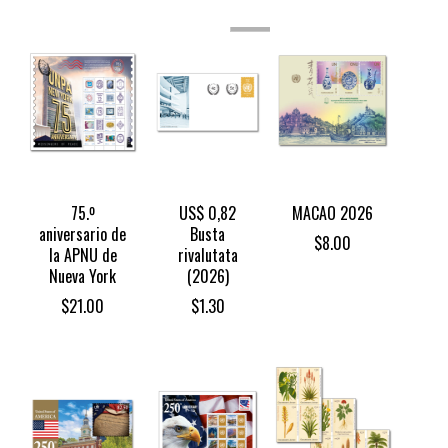
STOCK
75.º
US$ 0,82
MACAO 2026
aniversario de
Busta
$
8.00
la APNU de
rivalutata
Nueva York
(2026)
$
21.00
$
1.30