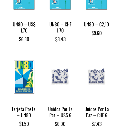
UN80 – US$
UN80 – CHF
UN80 – €2,10
1.70
1,70
$
9.60
$
6.80
$
8.43
Tarjeta Postal
Unidos Por La
Unidos Por La
– UN80
Paz – US$ 6
Paz – CHF 6
$
1.50
$
6.00
$
7.43