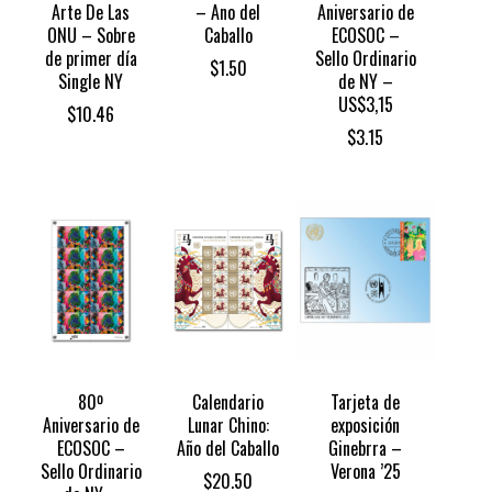
Arte De Las
– Ano del
Aniversario de
ONU – Sobre
Caballo
ECOSOC –
de primer día
Sello Ordinario
$
1.50
Single NY
de NY –
US$3,15
$
10.46
$
3.15
80º
Calendario
Tarjeta de
Aniversario de
Lunar Chino:
exposición
ECOSOC –
Año del Caballo
Ginebrra –
Sello Ordinario
Verona ’25
$
20.50