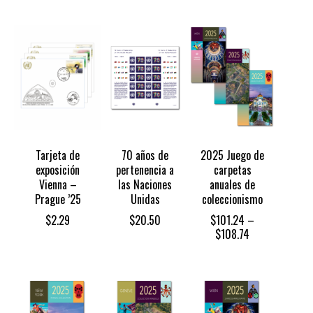
Tarjeta de
70 años de
2025 Juego de
exposición
pertenencia a
carpetas
Vienna –
las Naciones
anuales de
Prague ’25
Unidas
coleccionismo
$
2.29
$
20.50
$
101.24
–
Price
$
108.74
range:
$101.24
through
$108.74