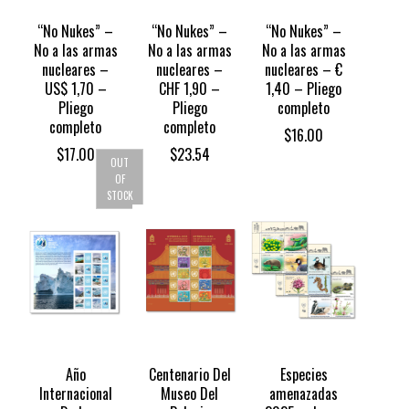
“No Nukes” –
“No Nukes” –
“No Nukes” –
No a las armas
No a las armas
No a las armas
nucleares –
nucleares –
nucleares – €
US$ 1,70 –
CHF 1,90 –
1,40 – Pliego
Pliego
Pliego
completo
completo
completo
$
16.00
$
17.00
$
23.54
OUT
OF
STOCK
Año
Centenario Del
Especies
Internacional
Museo Del
amenazadas