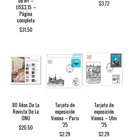
de NY –
$
3.72
US$3,15 –
Página
completa
$
31.50
80 Años De La
Tarjeta de
Tarjeta de
Revista De La
exposición
exposición
ONU
Vienna – Paris
Vienna – Ulm
’25
’25
$
20.50
$
2.29
$
2.29