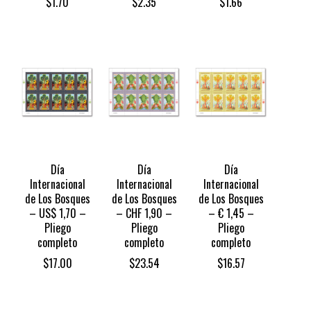
$
1.70
$
2.35
$
1.66
Día
Día
Día
Internacional
Internacional
Internacional
de Los Bosques
de Los Bosques
de Los Bosques
– US$ 1,70 –
– CHF 1,90 –
– € 1,45 –
Pliego
Pliego
Pliego
completo
completo
completo
$
17.00
$
23.54
$
16.57