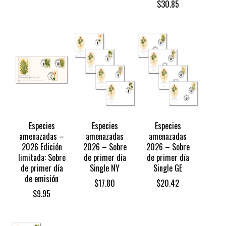
Price
$
30.85
range:
$28.85
through
$30.85
Especies
Especies
Especies
amenazadas –
amenazadas
amenazadas
2026 Edición
2026 – Sobre
2026 – Sobre
limitada: Sobre
de primer día
de primer día
de primer día
Single NY
Single GE
de emisión
$
17.80
$
20.42
$
9.95