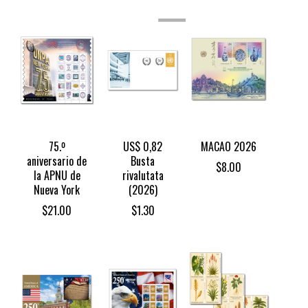
STOCK
75.º
US$ 0,82
MACAO 2026
aniversario de
Busta
$
8.00
la APNU de
rivalutata
Nueva York
(2026)
$
21.00
$
1.30