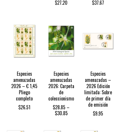
$
27.20
$
37.67
Especies
Especies
Especies
amenazadas
amenazadas
amenazadas –
2026 – € 1,45
2026: Carpeta
2026 Edición
Pliego
de
limitada: Sobre
completo
coleccionismo
de primer día
de emisión
$
26.51
$
28.85
–
Price
$
30.85
$
9.95
range:
$28.85
through