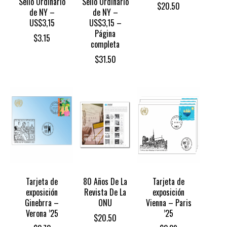
Sello Ordinario
Sello Ordinario
$
20.50
de NY –
de NY –
US$3,15
US$3,15 –
Página
$
3.15
completa
$
31.50
Tarjeta de
80 Años De La
Tarjeta de
exposición
Revista De La
exposición
Ginebrra –
ONU
Vienna – Paris
Verona ’25
’25
$
20.50