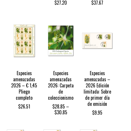
$
27.20
$
37.67
Especies
Especies
Especies
amenazadas
amenazadas
amenazadas –
2026 – € 1,45
2026: Carpeta
2026 Edición
Pliego
de
limitada: Sobre
completo
coleccionismo
de primer día
de emisión
$
26.51
$
28.85
–
Price
$
30.85
$
9.95
range:
$28.85
through