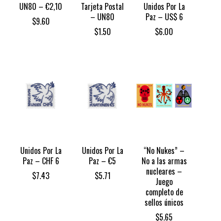
UN80 – €2,10
Tarjeta Postal
Unidos Por La
– UN80
Paz – US$ 6
$
9.60
$
1.50
$
6.00
Unidos Por La
Unidos Por La
“No Nukes” –
Paz – CHF 6
Paz – €5
No a las armas
nucleares –
$
7.43
$
5.71
Juego
completo de
sellos únicos
$
5.65