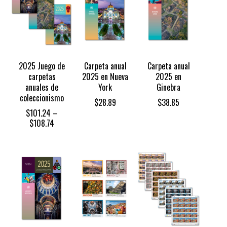
2025 Juego de
Carpeta anual
Carpeta anual
carpetas
2025 en Nueva
2025 en
anuales de
York
Ginebra
coleccionismo
$
28.89
$
38.85
$
101.24
–
Price
$
108.74
range:
$101.24
through
$108.74