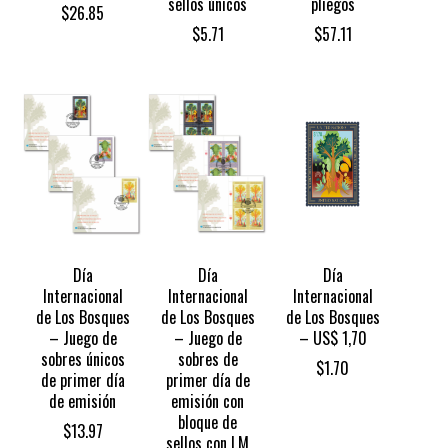
sellos únicos
pliegos
$
26.85
$
5.71
$
57.11
Día
Día
Día
Internacional
Internacional
Internacional
de Los Bosques
de Los Bosques
de Los Bosques
– Juego de
– Juego de
– US$ 1,70
sobres únicos
sobres de
$
1.70
de primer día
primer día de
de emisión
emisión con
bloque de
$
13.97
sellos con I.M