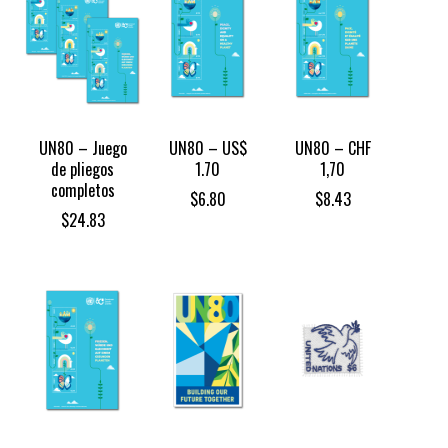
UN80 – Juego
UN80 – US$
UN80 – CHF
de pliegos
1.70
1,70
completos
$
6.80
$
8.43
$
24.83