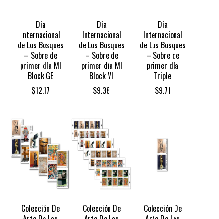
Día
Día
Día
Internacional
Internacional
Internacional
de Los Bosques
de Los Bosques
de Los Bosques
– Sobre de
– Sobre de
– Sobre de
primer día MI
primer día MI
primer día
Block GE
Block VI
Triple
$
12.17
$
9.38
$
9.71
Colección De
Colección De
Colección De
Arte De Las
Arte De Las
Arte De Las