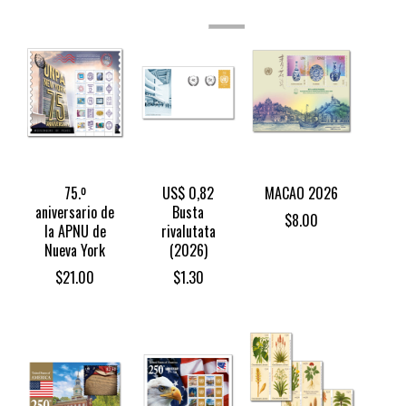
STOCK
75.º
US$ 0,82
MACAO 2026
aniversario de
Busta
$
8.00
la APNU de
rivalutata
Nueva York
(2026)
$
21.00
$
1.30