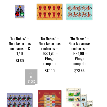
“No Nukes” –
“No Nukes” –
“No Nukes” –
No a las armas
No a las armas
No a las armas
nucleares – €
nucleares –
nucleares –
1,40
US$ 1,70 –
CHF 1,90 –
Pliego
Pliego
$
1.60
completo
completo
$
17.00
$
23.54
OUT
OF
STOCK