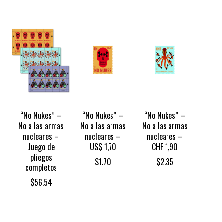
“No Nukes” –
“No Nukes” –
“No Nukes” –
No a las armas
No a las armas
No a las armas
nucleares –
nucleares –
nucleares –
Juego de
US$ 1,70
CHF 1,90
pliegos
$
1.70
$
2.35
completos
$
56.54