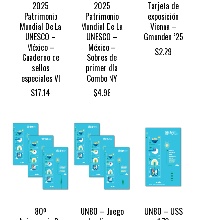
2025
2025
Tarjeta de
Patrimonio
Patrimonio
exposición
Mundial De La
Mundial De La
Vienna –
UNESCO –
UNESCO –
Gmunden ’25
México –
México –
$
2.29
Cuaderno de
Sobres de
sellos
primer día
especiales VI
Combo NY
$
17.14
$
4.98
80º
UN80 – Juego
UN80 – US$