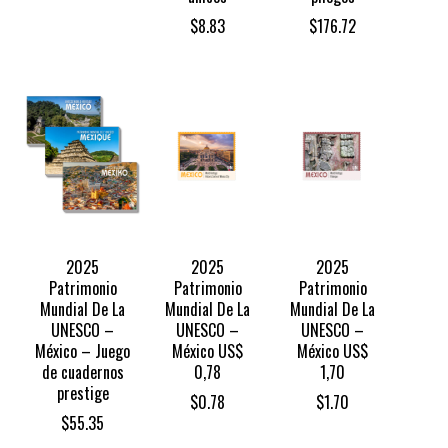
$
8.83
$
176.72
2025
2025
2025
Patrimonio
Patrimonio
Patrimonio
Mundial De La
Mundial De La
Mundial De La
UNESCO –
UNESCO –
UNESCO –
México – Juego
México US$
México US$
de cuadernos
0,78
1,70
prestige
$
0.78
$
1.70
$
55.35