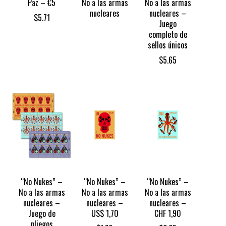
Paz – €5
No a las armas
No a las armas
nucleares
nucleares –
$
5.71
Juego
completo de
sellos únicos
$
5.65
“No Nukes” –
“No Nukes” –
“No Nukes” –
No a las armas
No a las armas
No a las armas
nucleares –
nucleares –
nucleares –
Juego de
US$ 1,70
CHF 1,90
pliegos