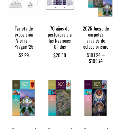
Tarjeta de
70 años de
2025 Juego de
exposición
pertenencia a
carpetas
Vienna –
las Naciones
anuales de
Prague ’25
Unidas
coleccionismo
$
2.29
$
20.50
$
101.24
–
Price
$
108.74
range:
$101.24
through
$108.74