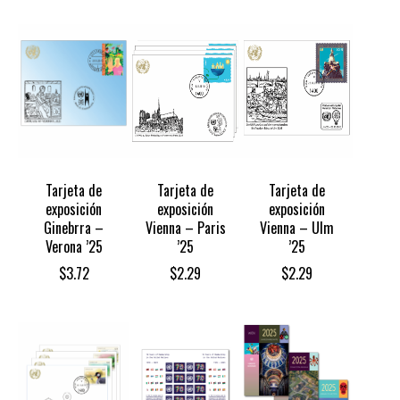
Tarjeta de
Tarjeta de
Tarjeta de
exposición
exposición
exposición
Ginebrra –
Vienna – Paris
Vienna – Ulm
Verona ’25
’25
’25
$
3.72
$
2.29
$
2.29