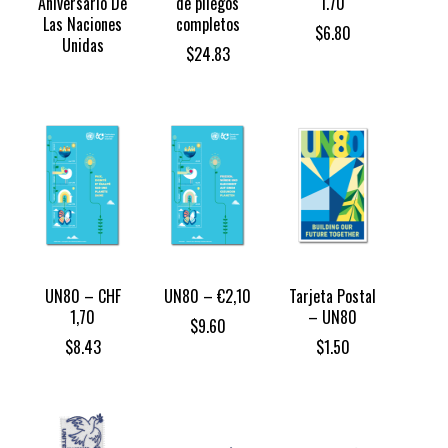
Aniversario De
de pliegos
1.70
Las Naciones
completos
$
6.80
Unidas
$
24.83
UN80 – CHF
UN80 – €2,10
Tarjeta Postal
1,70
– UN80
$
9.60
$
8.43
$
1.50