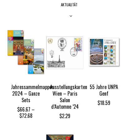
AKTUALITÄT
Jahressammelmappen
Ausstellungskarten
55 Jahre UNPA
2024 – Ganze
Wien – Paris
Genf
Sets
Salon
$
18.59
d’Automne ’24
$
66.67
–
Price
$
72.68
$
2.29
range:
$66.67
through