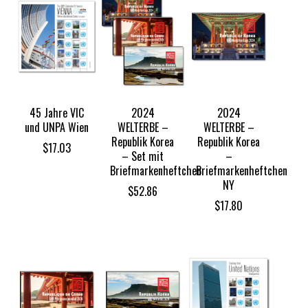
$72.68
45 Jahre VIC
2024
2024
und UNPA Wien
WELTERBE –
WELTERBE –
Republik Korea
Republik Korea
$
17.03
– Set mit
–
Briefmarkenheftchen
Briefmarkenheftchen
NY
$
52.86
$
17.80