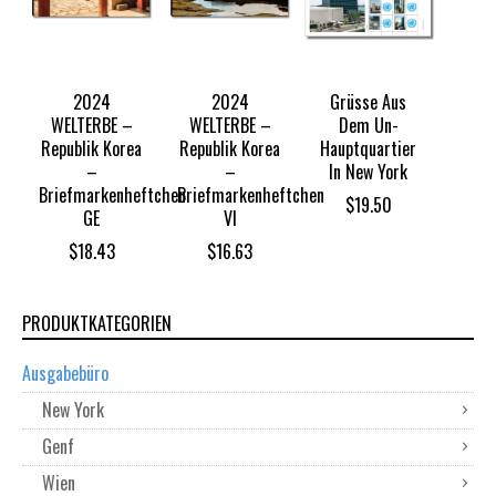
2024
2024
Grüsse Aus
WELTERBE –
WELTERBE –
Dem Un-
Republik Korea
Republik Korea
Hauptquartier
–
–
In New York
Briefmarkenheftchen
Briefmarkenheftchen
$
19.50
GE
VI
$
18.43
$
16.63
PRODUKTKATEGORIEN
Ausgabebüro
New York
Genf
Wien