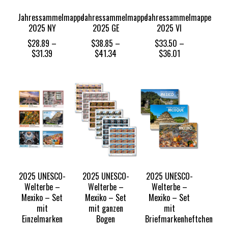
Jahressammelmappe
Jahressammelmappe
Jahressammelmappe
2025 NY
2025 GE
2025 VI
$
28.89
–
$
38.85
–
$
33.50
–
Price
Price
Price
$
31.39
$
41.34
$
36.01
range:
range:
range:
$28.89
$38.85
$33.50
through
through
through
$31.39
$41.34
$36.01
2025 UNESCO-
2025 UNESCO-
2025 UNESCO-
Welterbe –
Welterbe –
Welterbe –
Mexiko – Set
Mexiko – Set
Mexiko – Set
mit
mit ganzen
mit
Einzelmarken
Bogen
Briefmarkenheftchen