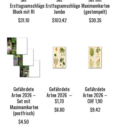
Ersttagsumschläge
Ersttagsumschläge
Maximumkarten
Block mit RI
Jumbo
(gestempelt)
$
31.10
$
103.42
$
30.35
Gefährdete
Gefährdete
Gefährdete
Arten 2026 –
Arten 2026 –
Arten 2026 –
Set mit
$1,70
CHF 1,90
Maximumkarten
$
6.80
$
9.42
(postfrisch)
$
4.50