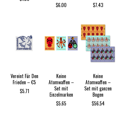
$
6.00
$
7.43
Vereint Für Den
Keine
Keine
Frieden – €5
Atomwaffen –
Atomwaffen –
Set mit
Set mit ganzen
$
5.71
Einzelmarken
Bogen
$
5.65
$
56.54