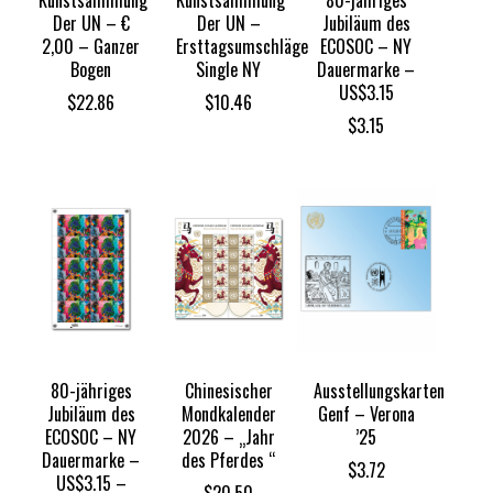
Kunstsammlung
Kunstsammlung
80-jähriges
Der UN – €
Der UN –
Jubiläum des
2,00 – Ganzer
Ersttagsumschläge
ECOSOC – NY
Bogen
Single NY
Dauermarke –
US$3.15
$
22.86
$
10.46
$
3.15
80-jähriges
Chinesischer
Ausstellungskarten
Jubiläum des
Mondkalender
Genf – Verona
ECOSOC – NY
2026 – „Jahr
’25
Dauermarke –
des Pferdes “
$
3.72
US$3.15 –