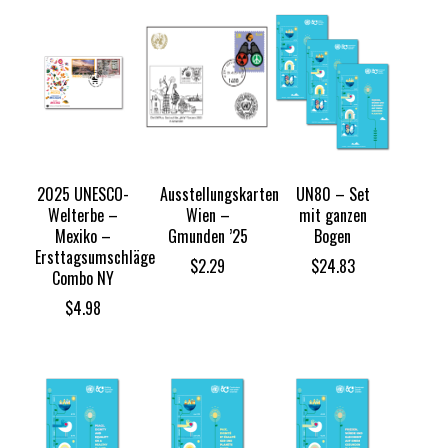
2025 UNESCO-
Ausstellungskarten
UN80 – Set
Welterbe –
Wien –
mit ganzen
Mexiko –
Gmunden ’25
Bogen
Ersttagsumschläge
$
2.29
$
24.83
Combo NY
$
4.98