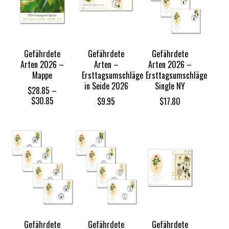
Gefährdete
Gefährdete
Gefährdete
Arten 2026 –
Arten –
Arten 2026 –
Mappe
Ersttagsumschläge
Ersttagsumschläge
in Seide 2026
Single NY
$
28.85
–
Price
$
30.85
$
9.95
$
17.80
range:
$28.85
through
$30.85
Gefährdete
Gefährdete
Gefährdete