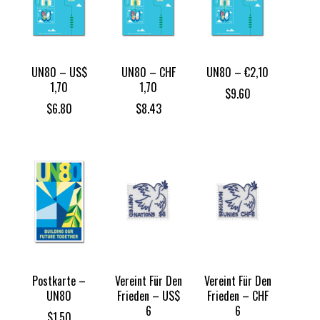
UN80 – US$
UN80 – CHF
UN80 – €2,10
1,70
1,70
$
9.60
$
6.80
$
8.43
Postkarte –
Vereint Für Den
Vereint Für Den
UN80
Frieden – US$
Frieden – CHF
6
6
$
1.50