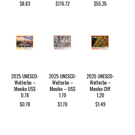
$
8.83
$
176.72
$
55.35
2025 UNESCO-
2025 UNESCO-
2025 UNESCO-
Welterbe –
Welterbe –
Welterbe –
Mexiko US$
Mexiko – US$
Mexiko CHF
0.78
1.70
1,20
$
0.78
$
1.70
$
1.49