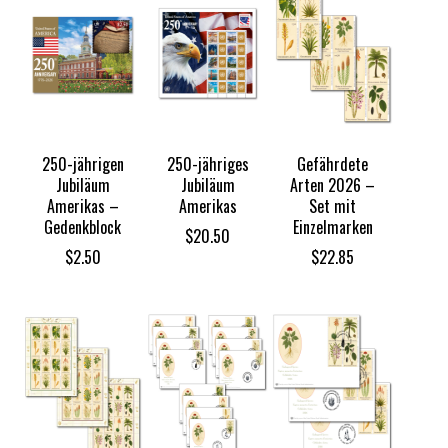
250-jährigen
250-jähriges
Gefährdete
Jubiläum
Jubiläum
Arten 2026 –
Amerikas –
Amerikas
Set mit
Gedenkblock
Einzelmarken
$
20.50
$
2.50
$
22.85