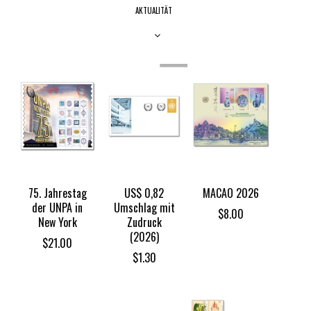
AKTUALITÄT
OUT
OF
STOCK
75. Jahrestag
US$ 0,82
MACAO 2026
der UNPA in
Umschlag mit
$
8.00
New York
Zudruck
(2026)
$
21.00
$
1.30