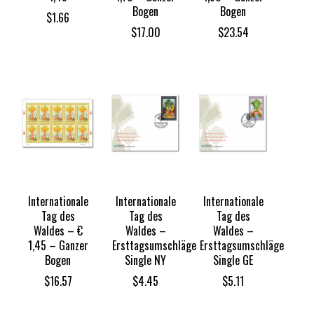
Bogen
Bogen
$
1.66
$
17.00
$
23.54
Internationale
Internationale
Internationale
Tag des
Tag des
Tag des
Waldes – €
Waldes –
Waldes –
1,45 – Ganzer
Ersttagsumschläge
Ersttagsumschläge
Bogen
Single NY
Single GE
$
16.57
$
4.45
$
5.11