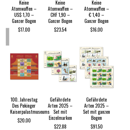
Keine
Keine
Keine
Atomwaffen –
Atomwaffen –
Atomwaffen –
US$ 1,70 –
CHF 1,90 –
€ 1,40 –
Ganzer Bogen
Ganzer Bogen
Ganzer Bogen
$
17.00
$
23.54
$
16.00
OUT
OF
TOCK
100. Jahrestag
Gefährdete
Gefährdete
Des Pekinger
Arten 2025 –
Arten 2025 –
Kaiserpalastmuseums
Set mit
Set mit ganzen
Einzelmarken
Bogen
$
20.00
$
22.88
$
91.50