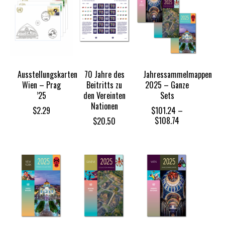
Ausstellungskarten
70 Jahre des
Jahressammelmappen
Wien – Prag
Beitritts zu
2025 – Ganze
’25
den Vereinten
Sets
Nationen
$
2.29
$
101.24
–
Price
$
108.74
$
20.50
range:
$101.24
through
$108.74